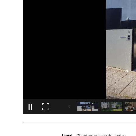
Local
20 minutos a pé do centro