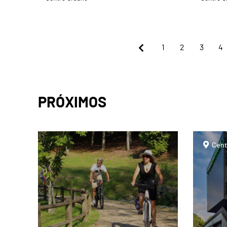
1
2
3
4
PRÓXIMOS
page
page
Cent