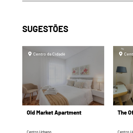
SUGESTÕES
page
page
Centro da Cidade
Cent
Old Market Apartment
The O
Centro Urbano
Centro U