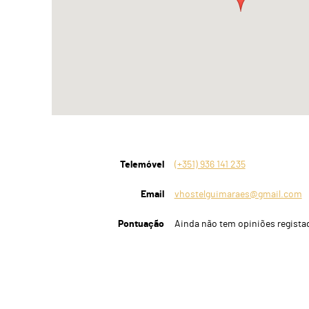
Telemóvel
(+351) 936 141 235
Email
vhostelguimaraes@gmail.com
Pontuação
Ainda não tem opiniões regista