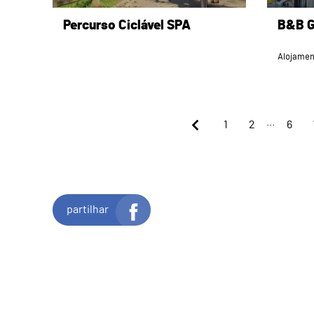
Percurso Ciclável SPA
B&B G
Alojamen
...
1
2
6
partilhar