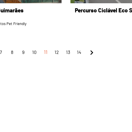
uimarães
Percurso Ciclável Eco 
tos Pet Friendly
7
8
9
10
11
12
13
14