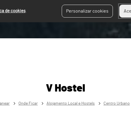
ica de cookies
.
Personalizar cookies
Ace
V Hostel
lanear
Onde Ficar
Alojamento Local e Hostels
Centro Urbano