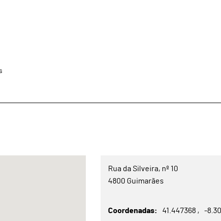
s
Rua da Silveira, nº 10
4800 Guimarães
Coordenadas
41.447368
-8.3