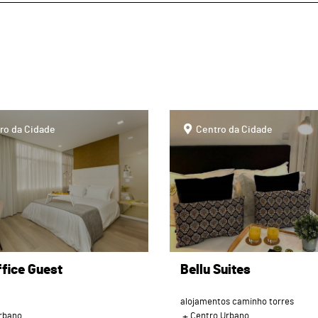
page
ro da Cidade
Centro da Cidade
ffice Guest
Bellu Suites
alojamentos caminho torres
rbano
Centro Urbano