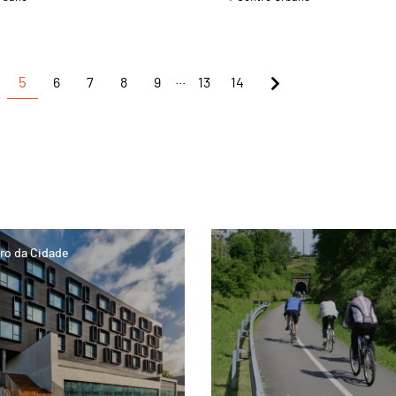
...
5
6
7
8
9
13
14
page
ro da Cidade