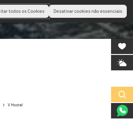
itar todos os Cookies
Desativar cookies não essenciais
Planear
Descobrir
Experienciar
V Hostel