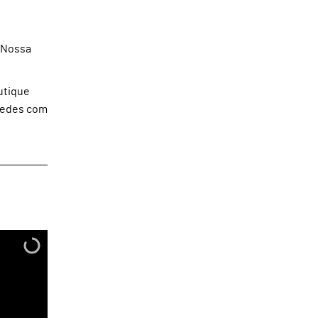
e Nossa
utique
spedes com