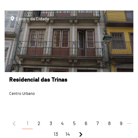
page
Centro da Cidade
Residencial das Trinas
Centro Urbano
...
1
2
3
4
5
6
7
8
9
13
14