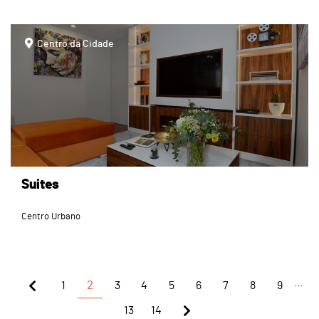
page
Centro da Cidade
Suites
Centro Urbano
...
1
2
3
4
5
6
7
8
9
13
14