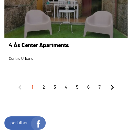
4 Às Center Apartments
Centro Urbano
1
2
3
4
5
6
7
partilhar