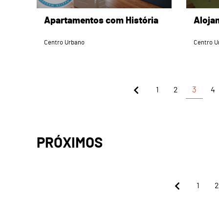
Apartamentos com História
Aloja
Centro Urbano
Centro U
1
2
3
4
PRÓXIMOS
1
2