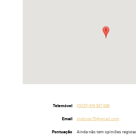
Telemóvel
(0033) 919 367 696
Email
jmdiogo75@gmail.com
Pontuação
Ainda não tem opiniões regista