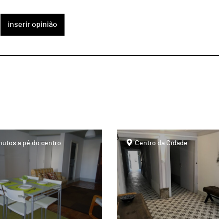
inserir opinião
page
nutos a pé do centro
Centro da Cidade