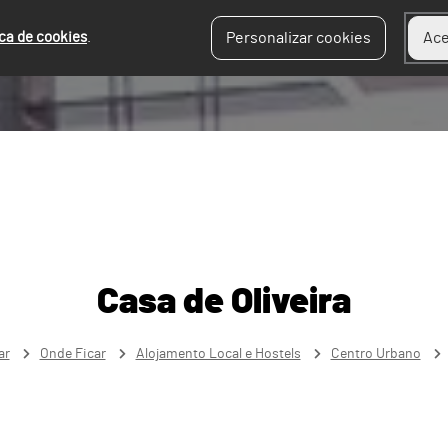
ica de cookies
.
Personalizar cookies
Ace
Casa de Oliveira
ar
Onde Ficar
Alojamento Local e Hostels
Centro Urbano