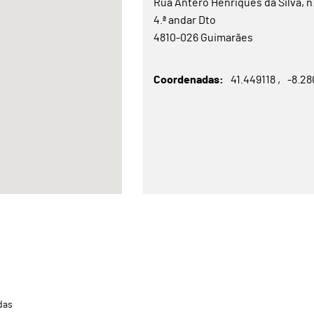
Rua Antero Henriques da Silva, n
4.ª andar Dto
4810-026 Guimarães
Coordenadas
41.449118
-8.28
das