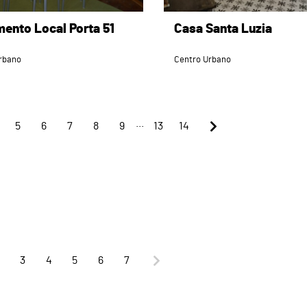
mento Local Porta 51
Casa Santa Luzia
rbano
Centro Urbano
...
5
6
7
8
9
13
14
3
4
5
6
7