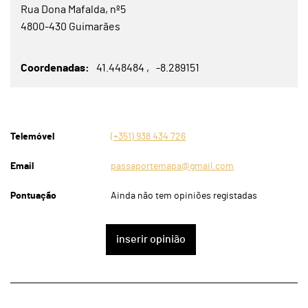
Rua Dona Mafalda, nº5
4800-430 Guimarães
Coordenadas
41.448484
-8.289151
Telemóvel
(+351) 938 434 726
Email
passaportemapa@gmail.com
Pontuação
Ainda não tem opiniões registadas
inserir opinião