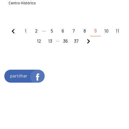
Centro Histórico
...
1
2
5
6
7
8
9
10
11
...
12
13
36
37
partilhar