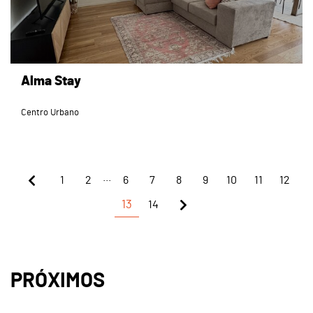
Alma Stay
Centro Urbano
...
1
2
6
7
8
9
10
11
12
13
14
PRÓXIMOS