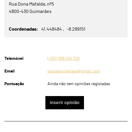
Rua Dona Mafalda, nº5
4800-430 Guimarães
Coordenadas
41.448484
-8.289151
Telemóvel
(+351) 938 434 726
Email
passaportemapa@gmail.com
Pontuação
Ainda não tem opiniões registadas
inserir opinião