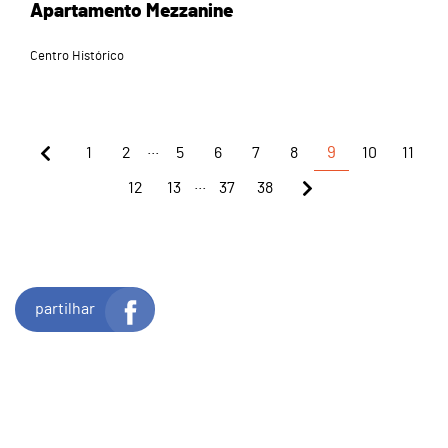
Apartamento Mezzanine
Centro Histórico
...
1
2
5
6
7
8
9
10
11
...
12
13
37
38
partilhar