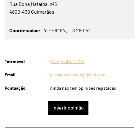
Rua Dona Mafalda, nº5
4800-430 Guimarães
Coordenadas
41.448484
-8.289151
Telemóvel
(+351) 938 434 726
Email
passaportemapa@gmail.com
Pontuação
Ainda não tem opiniões registadas
inserir opinião