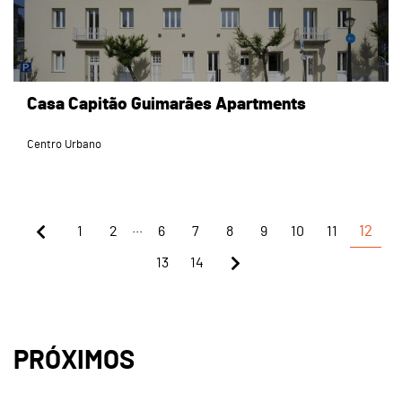
Casa Capitão Guimarães Apartments
Centro Urbano
...
1
2
6
7
8
9
10
11
12
13
14
PRÓXIMOS