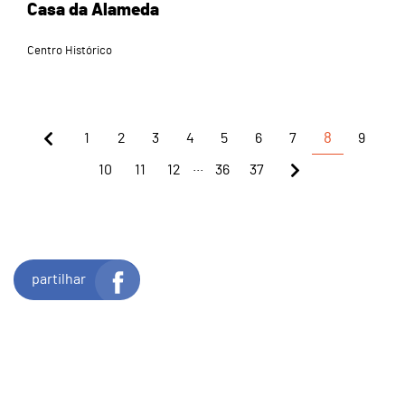
Casa da Alameda
Centro Histórico
1
2
3
4
5
6
7
8
9
...
10
11
12
36
37
partilhar