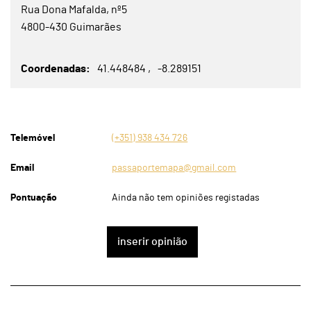
Rua Dona Mafalda, nº5
4800-430 Guimarães
Coordenadas
41.448484
-8.289151
Telemóvel
(+351) 938 434 726
Email
passaportemapa@gmail.com
Pontuação
Ainda não tem opiniões registadas
inserir opinião