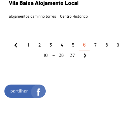
Vila Baixa Alojamento Local
alojamentos caminho torres
Centro Histórico
1
2
3
4
5
6
7
8
9
...
10
36
37
partilhar