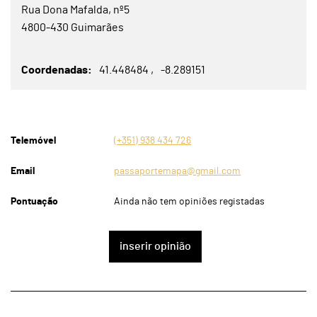
Rua Dona Mafalda, nº5
4800-430 Guimarães
Coordenadas
41.448484
-8.289151
Telemóvel
(+351) 938 434 726
Email
passaportemapa@gmail.com
Pontuação
Ainda não tem opiniões registadas
inserir opinião