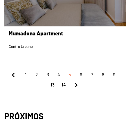
Mumadona Apartment
Centro Urbano
...
1
2
3
4
5
6
7
8
9
13
14
PRÓXIMOS