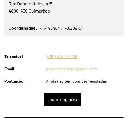
Rua Dona Mafalda, nº5
4800-430 Guimarães
Coordenadas
41.448484
-8.289151
Telemóvel
(+351) 938 434 726
Email
passaportemapa@gmail.com
Pontuação
Ainda não tem opiniões registadas
inserir opinião