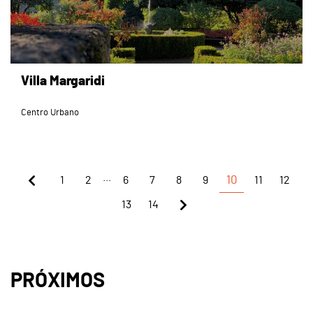
Villa Margaridi
Centro Urbano
...
1
2
6
7
8
9
10
11
12
13
14
PRÓXIMOS