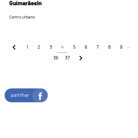
GuimarãesIn
Centro Urbano
...
1
2
3
4
5
6
7
8
9
36
37
partilhar