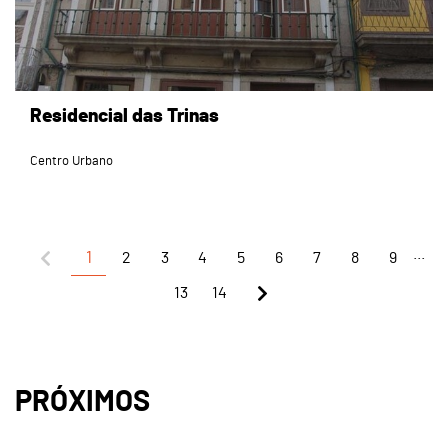
Residencial das Trinas
Centro Urbano
...
1
2
3
4
5
6
7
8
9
13
14
PRÓXIMOS