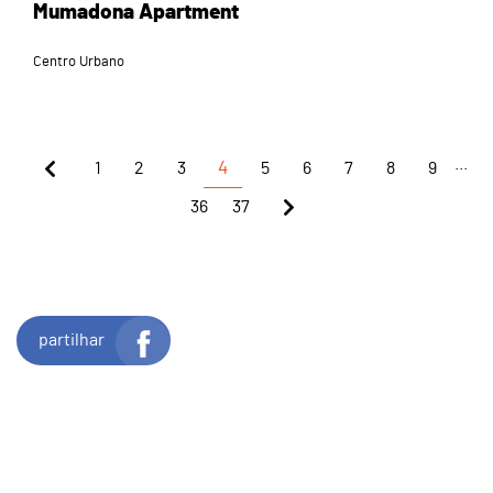
Mumadona Apartment
Centro Urbano
...
1
2
3
4
5
6
7
8
9
36
37
partilhar