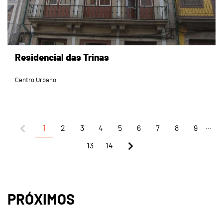
Residencial das Trinas
Centro Urbano
...
1
2
3
4
5
6
7
8
9
13
14
PRÓXIMOS