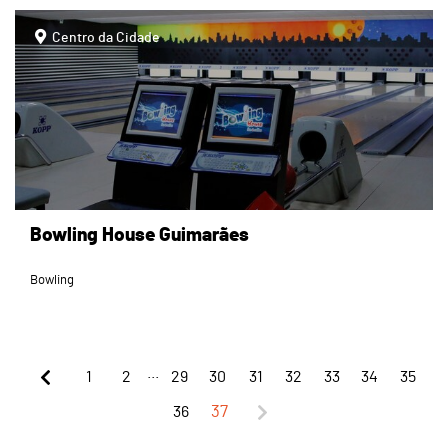
Centro da Cidade
Bowling House Guimarães
Bowling
...
1
2
29
30
31
32
33
34
35
36
37