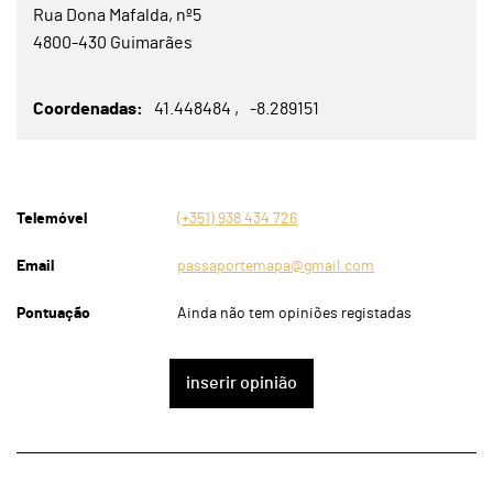
Rua Dona Mafalda, nº5
4800-430 Guimarães
Coordenadas
41.448484
-8.289151
Telemóvel
(+351) 938 434 726
Email
passaportemapa@gmail.com
Pontuação
Ainda não tem opiniões registadas
inserir opinião