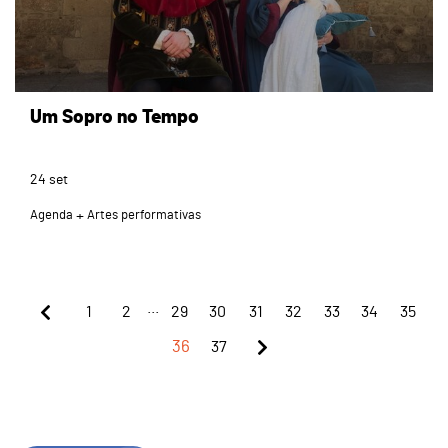
Um Sopro no Tempo
24
set
Agenda
Artes performativas
...
1
2
29
30
31
32
33
34
35
36
37