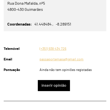
Rua Dona Mafalda, nº5
4800-430 Guimarães
Coordenadas
41.448484
-8.289151
Telemóvel
(+351) 938 434 726
Email
passaportemapa@gmail.com
Pontuação
Ainda não tem opiniões registadas
inserir opinião