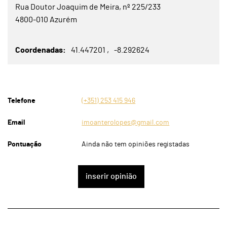
Rua Doutor Joaquim de Meira, nº 225/233
4800-010 Azurém
Coordenadas
41.447201
-8.292624
Telefone
(+351) 253 415 946
Email
imoanterolopes@gmail.com
Pontuação
Ainda não tem opiniões registadas
inserir opinião