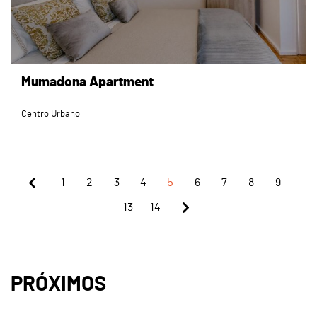
Mumadona Apartment
Centro Urbano
...
1
2
3
4
5
6
7
8
9
13
14
PRÓXIMOS