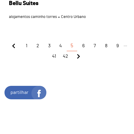
Bellu Suites
alojamentos caminho torres
Centro Urbano
...
1
2
3
4
5
6
7
8
9
41
42
partilhar