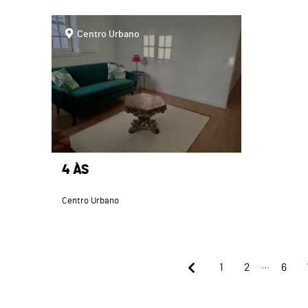
page
Centro Urbano
4 ÀS
Centro Urbano
...
1
2
6