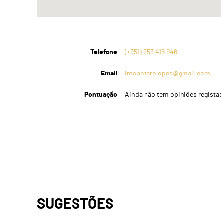
Telefone
(+351) 253 415 946
Email
imoanterolopes@gmail.com
Pontuação
Ainda não tem opiniões regista
SUGESTÕES