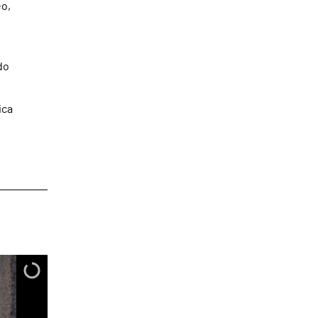
eo,
do
ica