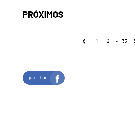
PRÓXIMOS
...
1
2
35
partilhar