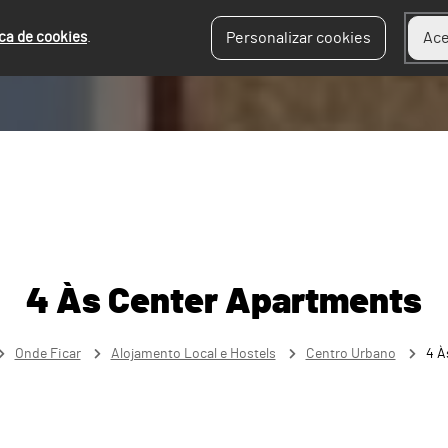
ica de cookies
.
Personalizar cookies
Ace
4 Às Center Apartments
Onde Ficar
Alojamento Local e Hostels
Centro Urbano
4 À