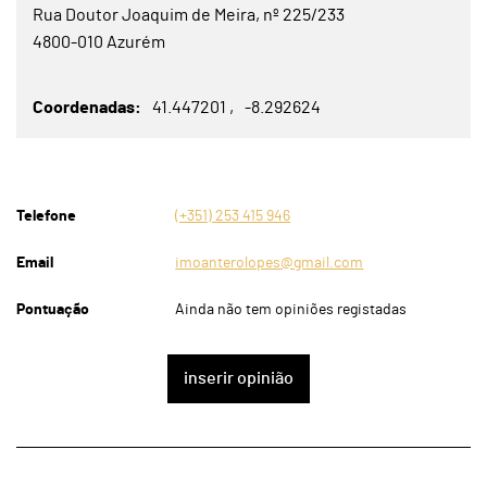
Rua Doutor Joaquim de Meira, nº 225/233
4800-010 Azurém
Coordenadas
41.447201
-8.292624
Telefone
(+351) 253 415 946
Email
imoanterolopes@gmail.com
Pontuação
Ainda não tem opiniões registadas
inserir opinião