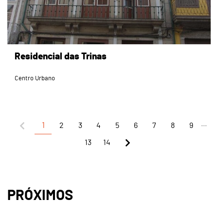
Residencial das Trinas
Centro Urbano
...
1
2
3
4
5
6
7
8
9
13
14
PRÓXIMOS