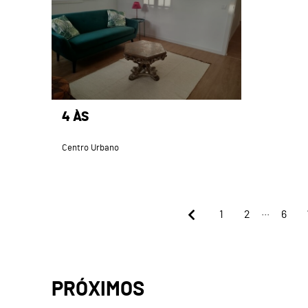
4 ÀS
Centro Urbano
...
1
2
6
PRÓXIMOS