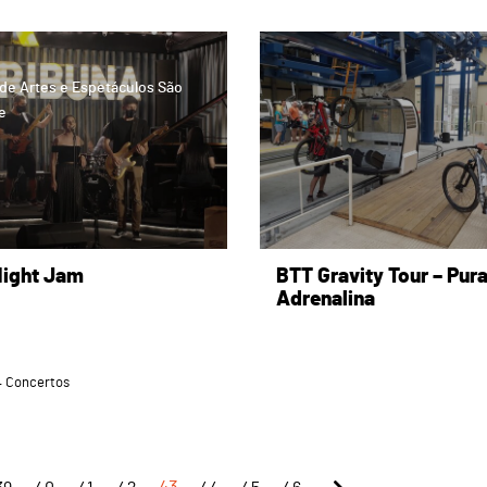
page
de Artes e Espetáculos São
e
Night Jam
BTT Gravity Tour – Pur
Adrenalina
Concertos