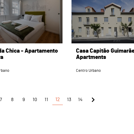
da Chica - Apartamento
Casa Capitão Guimarã
ra
Apartments
rbano
Centro Urbano
7
8
9
10
11
12
13
14