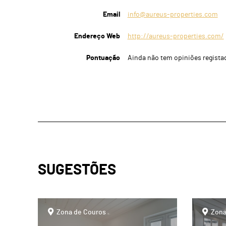
Email
info@aureus-properties.com
Endereço Web
http://aureus-properties.com/
Pontuação
Ainda não tem opiniões regista
SUGESTÕES
page
page
Zona de Couros
Zona