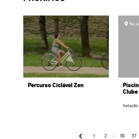
page
page
No c
Percurso Ciclável Zen
Piscin
Clube
Natação
...
1
2
36
37