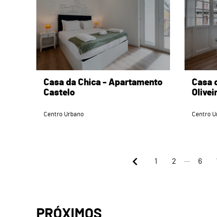
Casa da Chica - Apartamento
Casa 
Castelo
Olivei
Centro Urbano
Centro U
...
1
2
6
PRÓXIMOS