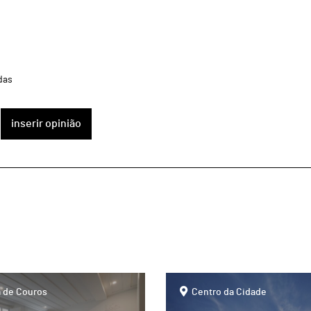
das
inserir opinião
page
 de Couros
Centro da Cidade