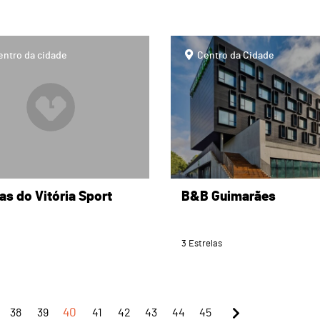
page
entro da cidade
Centro da Cidade
as do Vitória Sport
B&B Guimarães
3 Estrelas
38
39
40
41
42
43
44
45