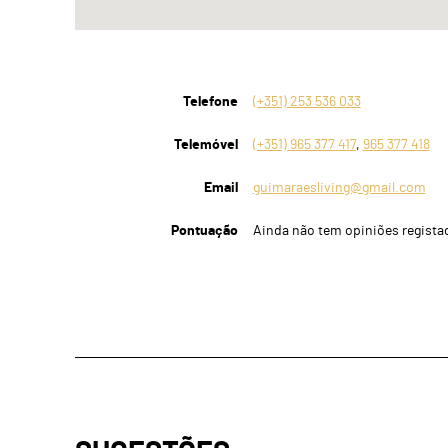
Telefone
(+351) 253 536 033
Telemóvel
(+351) 965 377 417
,
965 377 418
Email
guimaraesliving@gmail.com
Pontuação
Ainda não tem opiniões regista