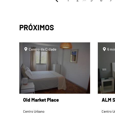
PRÓXIMOS
page
page
Centro da Cidade
6 mi
Old Market Place
ALM S
Centro Urbano
Centro U