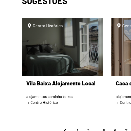
SUGESTÕES
page
page
Centro Histórico
Cent
Vila Baixa Alojamento Local
Casa 
alojamentos caminho torres
alojamen
Centro Histórico
Centro
...
1
2
5
6
7