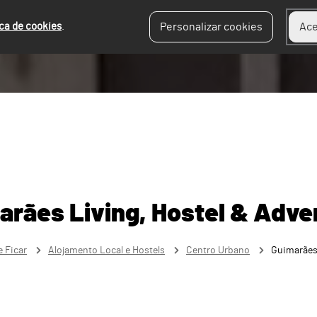
ica de cookies
.
Personalizar cookies
Ace
arães Living, Hostel & Adve
 Ficar
Alojamento Local e Hostels
Centro Urbano
Guimarães 