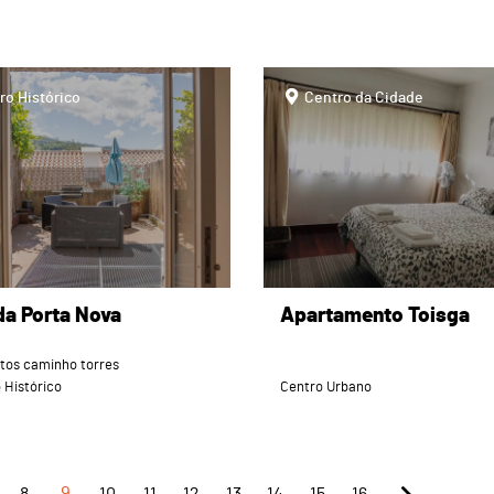
page
ro Histórico
Centro da Cidade
da Porta Nova
Apartamento Toisga
tos caminho torres
 Histórico
Centro Urbano
8
9
10
11
12
13
14
15
16