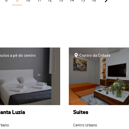
page
nutos a pé do centro
Centro da Cidade
anta Luzia
Suites
rbano
Centro Urbano