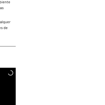
biente
tas
ualquer
es de