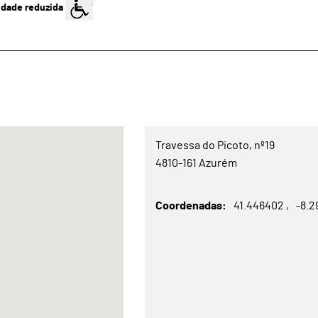
idade reduzida
Travessa do Picoto, nº19
4810-161 Azurém
Coordenadas
41.446402
-8.2