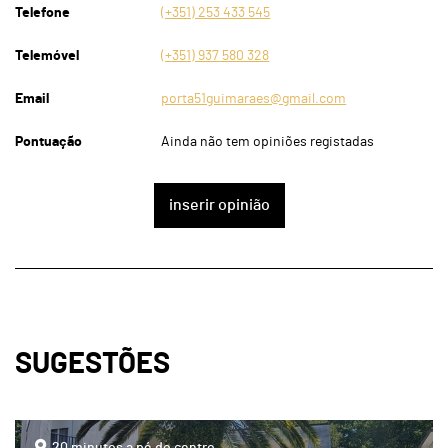
Telefone
(+351) 253 433 545
Telemóvel
(+351) 937 580 328
Email
porta51guimaraes@gmail.com
Pontuação
Ainda não tem opiniões registadas
inserir opinião
SUGESTÕES
page
20 minutos a pé do centro