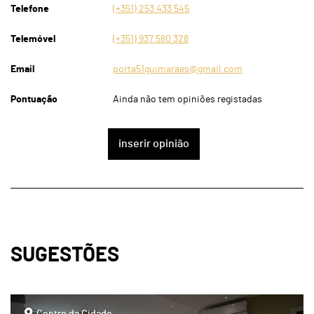
Telefone
(+351) 253 433 545
Telemóvel
(+351) 937 580 328
Email
porta51guimaraes@gmail.com
Pontuação
Ainda não tem opiniões registadas
inserir opinião
SUGESTÕES
page
Centro da Cidade