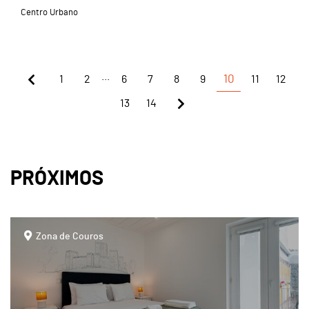
Centro Urbano
...
1
2
6
7
8
9
10
11
12
13
14
PRÓXIMOS
page
Zona de Couros