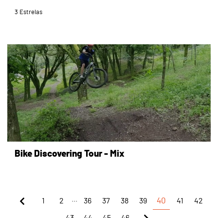
3 Estrelas
page
Bike Discovering Tour - Mix
...
1
2
36
37
38
39
40
41
42
43
44
45
46