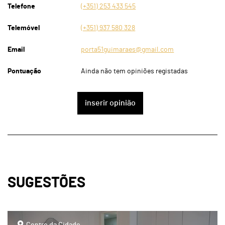
Telefone
(+351) 253 433 545
Telemóvel
(+351) 937 580 328
Email
porta51guimaraes@gmail.com
Pontuação
Ainda não tem opiniões registadas
inserir opinião
SUGESTÕES
page
Centro da Cidade