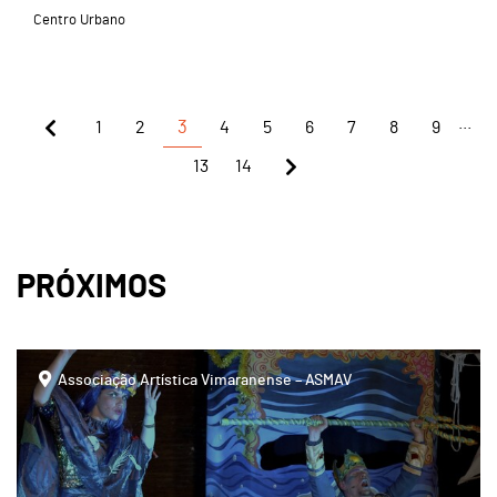
Centro Urbano
...
1
2
3
4
5
6
7
8
9
13
14
PRÓXIMOS
Associação Artística Vimaranense – ASMAV