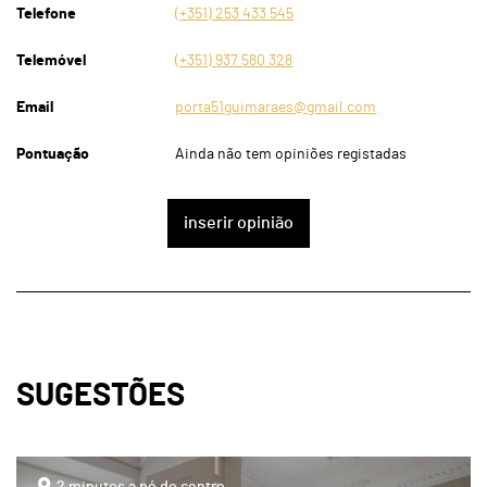
Telefone
(+351) 253 433 545
Telemóvel
(+351) 937 580 328
Email
porta51guimaraes@gmail.com
Pontuação
Ainda não tem opiniões registadas
inserir opinião
SUGESTÕES
page
2 minutos a pé do centro