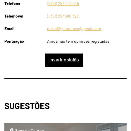
Telefone
(+351) 253 433 545
Telemóvel
(+351) 937 580 328
Email
porta51guimaraes@gmail.com
Pontuação
Ainda não tem opiniões registadas
inserir opinião
SUGESTÕES
page
Zona de Couros