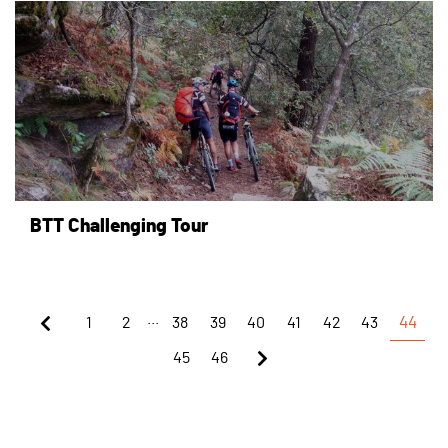
page
BTT Challenging Tour
...
1
2
38
39
40
41
42
43
44
45
46