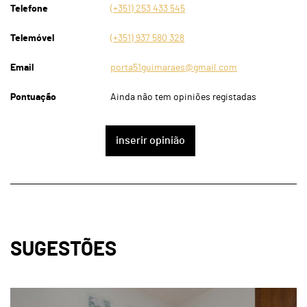
Telefone
(+351) 253 433 545
Telemóvel
(+351) 937 580 328
Email
porta51guimaraes@gmail.com
Pontuação
Ainda não tem opiniões registadas
inserir opinião
SUGESTÕES
page