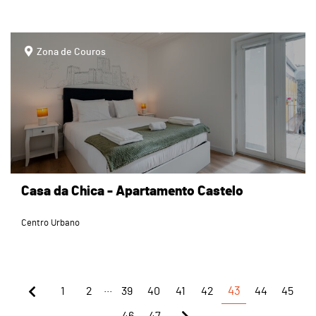
page
Zona de Couros
Casa da Chica - Apartamento Castelo
Centro Urbano
...
1
2
39
40
41
42
43
44
45
46
47