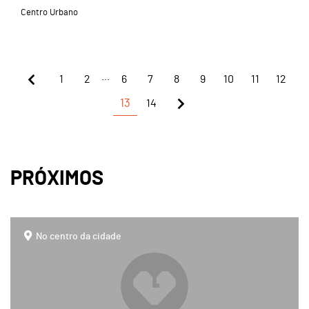
Centro Urbano
...
1
2
6
7
8
9
10
11
12
13
14
PRÓXIMOS
page
No centro da cidade