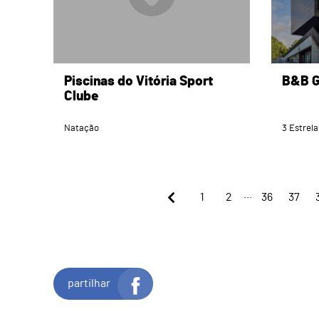
Piscinas do Vitória Sport
B&B G
Clube
Natação
3 Estrela
...
1
2
36
37
partilhar