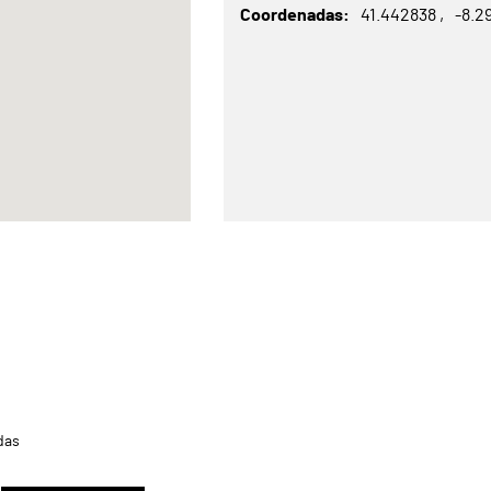
Coordenadas
41.442838
-8.2
das