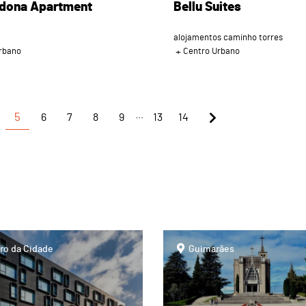
ona Apartment
Bellu Suites
alojamentos caminho torres
rbano
Centro Urbano
...
5
6
7
8
9
13
14
page
ro da Cidade
Guimarães