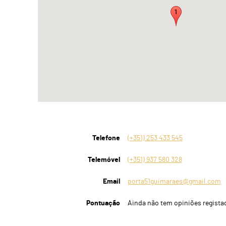
Telefone
(+351) 253 433 545
Telemóvel
(+351) 937 580 328
Email
porta51guimaraes@gmail.com
Pontuação
Ainda não tem opiniões regista