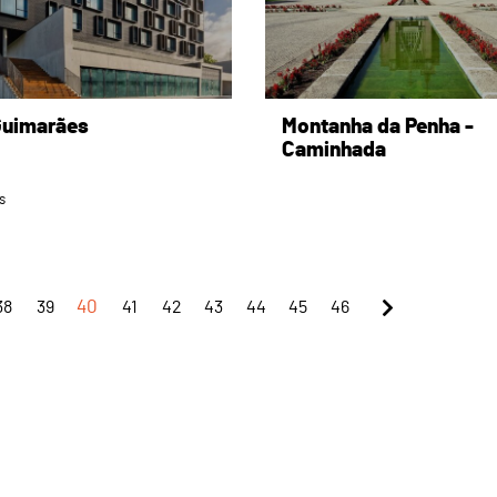
uimarães
Montanha da Penha -
Caminhada
s
38
39
40
41
42
43
44
45
46