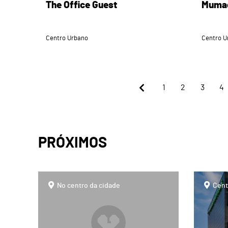
The Office Guest
Mumad
Centro Urbano
Centro U
1
2
3
4
PRÓXIMOS
page
page
No centro da cidade
Cent