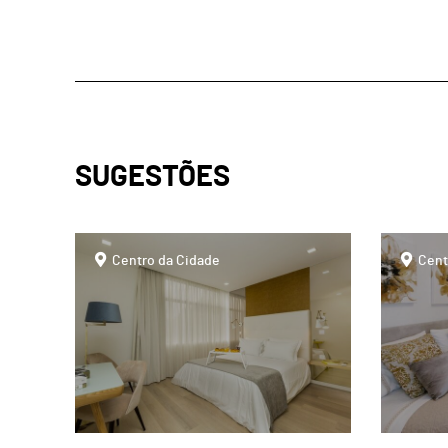
SUGESTÕES
page
page
Centro da Cidade
Cent