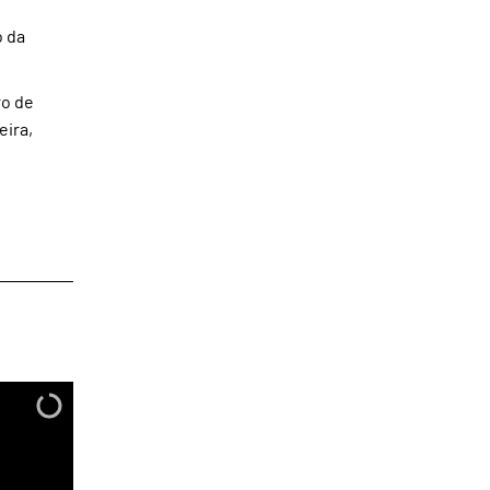
o da
ro de
eira,