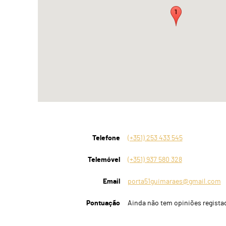
Telefone
(+351) 253 433 545
Telemóvel
(+351) 937 580 328
Email
porta51guimaraes@gmail.com
Pontuação
Ainda não tem opiniões regista