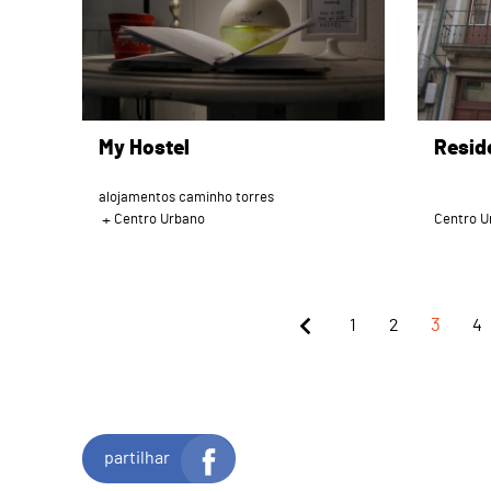
My Hostel
Reside
alojamentos caminho torres
Centro Urbano
Centro U
1
2
3
4
partilhar