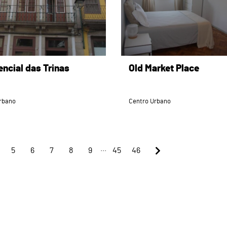
ncial das Trinas
Old Market Place
rbano
Centro Urbano
...
5
6
7
8
9
45
46