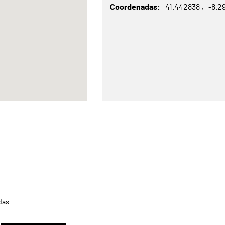
Coordenadas
41.442838
-8.2
das