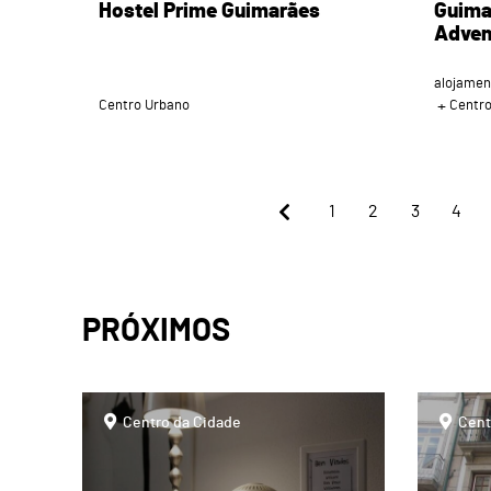
Hostel Prime Guimarães
Guima
Adven
alojamen
Centro Urbano
Centr
1
2
3
4
PRÓXIMOS
page
page
Centro da Cidade
Cent