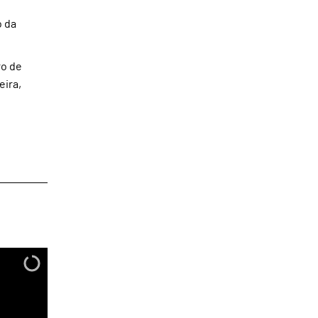
o da
ro de
eira,