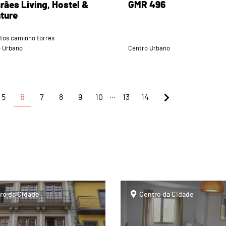
rães Living, Hostel &
GMR 496
ture
tos caminho torres
o Urbano
Centro Urbano
...
5
6
7
8
9
10
13
14
page
ro da Cidade
Centro da Cidade