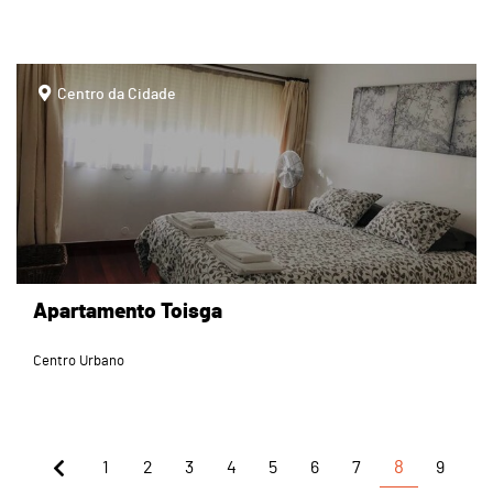
page
Centro da Cidade
Apartamento Toisga
Centro Urbano
1
2
3
4
5
6
7
8
9