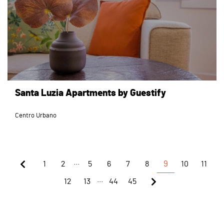
Santa Luzia Apartments by Guestify
Centro Urbano
...
1
2
5
6
7
8
9
10
11
...
12
13
44
45