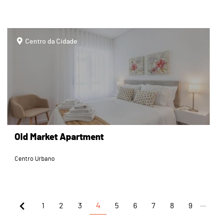
page
Centro da Cidade
Old Market Apartment
Centro Urbano
...
1
2
3
4
5
6
7
8
9