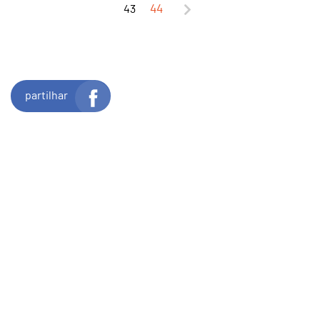
43
44
partilhar