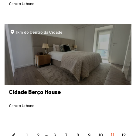
Centro Urbano
page
1km do Centro da Cidade
Cidade Berço House
Centro Urbano
...
1
2
6
7
8
9
10
11
12