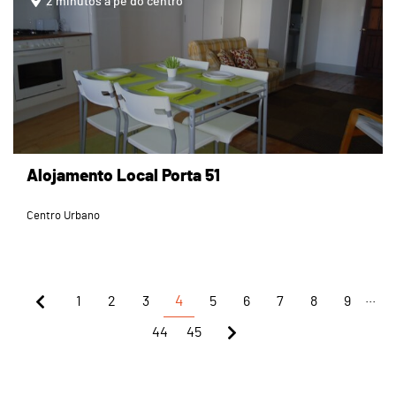
2 minutos a pé do centro
Alojamento Local Porta 51
Centro Urbano
...
1
2
3
4
5
6
7
8
9
44
45