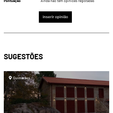
Pontuação
Ainda não tem opiniões registadas
inserir opinião
SUGESTÕES
page
Guimarães