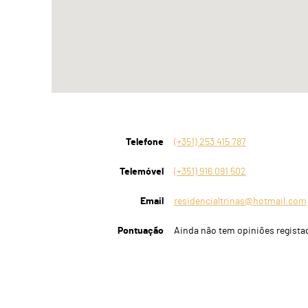
Telefone
(+351) 253 415 787
Telemóvel
(+351) 916 091 502
Email
residencialtrinas@hotmail.com
Pontuação
Ainda não tem opiniões regista