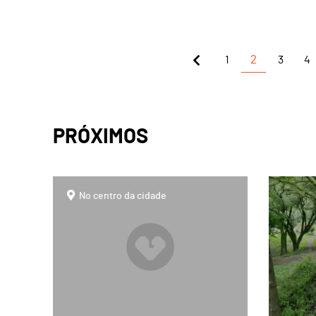
1
2
3
4
PRÓXIMOS
page
page
No centro da cidade