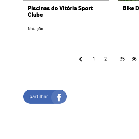
Piscinas do Vitória Sport
Bike D
Clube
Natação
...
1
2
35
36
partilhar