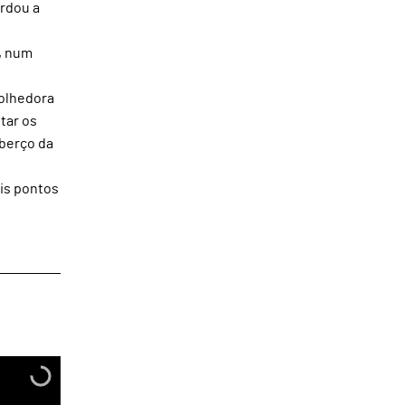
erdou a
l, num
colhedora
tar os
 berço da
ais pontos