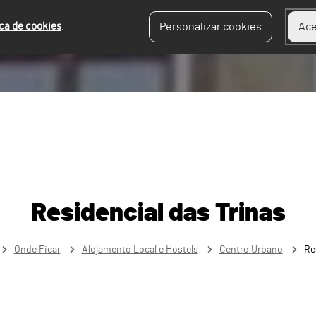
ica de cookies
.
Personalizar cookies
Ace
Residencial das Trinas
Onde Ficar
Alojamento Local e Hostels
Centro Urbano
Re