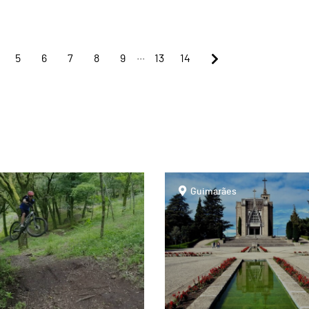
...
5
6
7
8
9
13
14
page
Guimarães