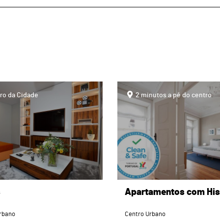
page
ro da Cidade
2 minutos a pé do centro
s
Apartamentos com His
rbano
Centro Urbano