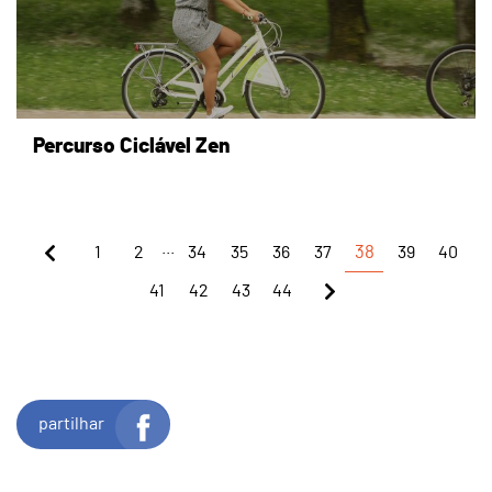
Percurso Ciclável Zen
...
1
2
34
35
36
37
38
39
40
41
42
43
44
partilhar