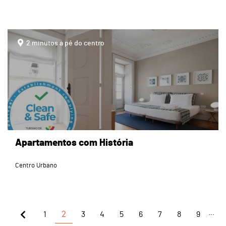
page
2 minutos a pé do centro
Apartamentos com História
Centro Urbano
...
1
2
3
4
5
6
7
8
9