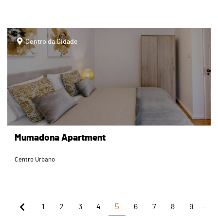
page
Centro da Cidade
Mumadona Apartment
Centro Urbano
...
1
2
3
4
5
6
7
8
9