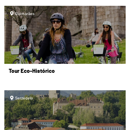
page
Guimarães
Tour Eco-Histórico
page
Serzedelo