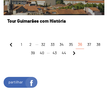
Tour Guimarães com História
...
1
2
32
33
34
35
36
37
38
...
39
40
43
44
partilhar