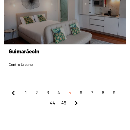
GuimarãesIn
Centro Urbano
...
1
2
3
4
5
6
7
8
9
44
45