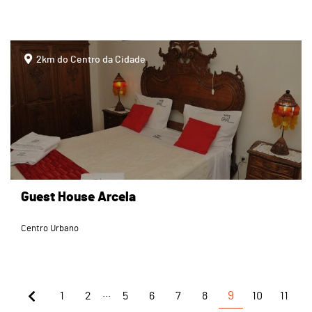
page
2km do Centro da Cidade
Guest House Arcela
Centro Urbano
...
1
2
5
6
7
8
9
10
11