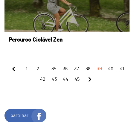
Percurso Ciclável Zen
...
1
2
35
36
37
38
39
40
41
42
43
44
45
partilhar