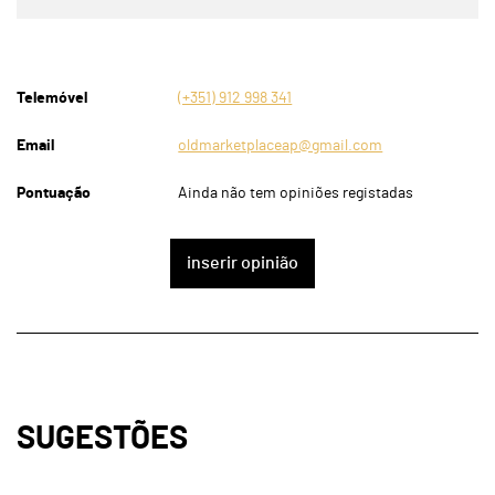
Telemóvel
(+351) 912 998 341
Email
oldmarketplaceap@gmail.com
Pontuação
Ainda não tem opiniões registadas
inserir opinião
SUGESTÕES