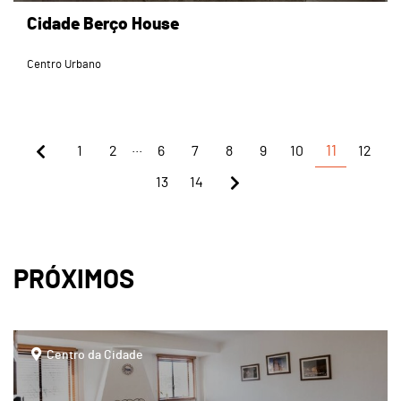
Cidade Berço House
Centro Urbano
...
1
2
6
7
8
9
10
11
12
13
14
PRÓXIMOS
page
Centro da Cidade