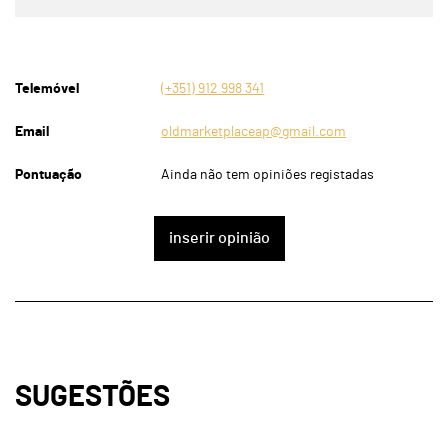
Telemóvel
(+351) 912 998 341
Email
oldmarketplaceap@gmail.com
Pontuação
Ainda não tem opiniões registadas
inserir opinião
SUGESTÕES