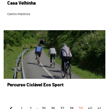
Casa Velhinha
Centro Histórico
page
Percurso Ciclável Eco Sport
...
1
2
35
36
37
38
39
40
41