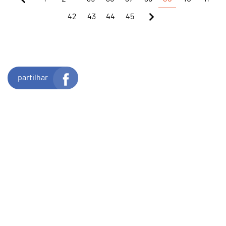
42
43
44
45
partilhar