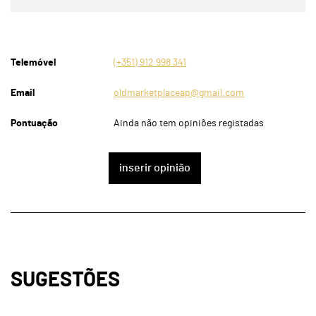
Telemóvel
(+351) 912 998 341
Email
oldmarketplaceap@gmail.com
Pontuação
Ainda não tem opiniões registadas
inserir opinião
SUGESTÕES