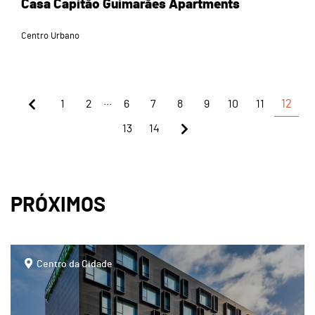
Casa Capitão Guimarães Apartments
Centro Urbano
...
1
2
6
7
8
9
10
11
12
13
14
PRÓXIMOS
page
Centro da Cidade