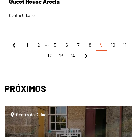
Guest House Arcela
Centro Urbano
...
1
2
5
6
7
8
9
10
11
12
13
14
PRÓXIMOS
page
Centro da Cidade