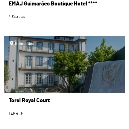
EMAJ Guimarães Boutique Hotel ****
4 Estrelas
page
Guimarães
Torel Royal Court
TER e TH