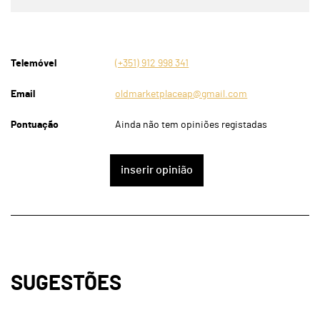
Telemóvel
(+351) 912 998 341
Email
oldmarketplaceap@gmail.com
Pontuação
Ainda não tem opiniões registadas
inserir opinião
SUGESTÕES