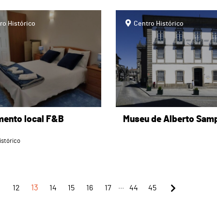
page
ro Histórico
Centro Histórico
mento local F&B
Museu de Alberto Sam
istórico
...
1
12
13
14
15
16
17
44
45