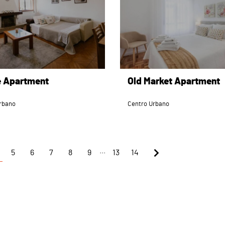
e Apartment
Old Market Apartment
rbano
Centro Urbano
...
5
6
7
8
9
13
14