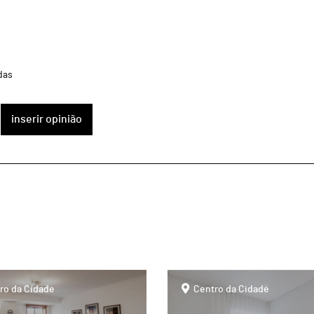
das
inserir opinião
page
ro da Cidade
Centro da Cidade