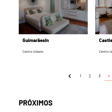
GuimarãesIn
Castl
Centro Urbano
Centro U
1
2
3
4
PRÓXIMOS