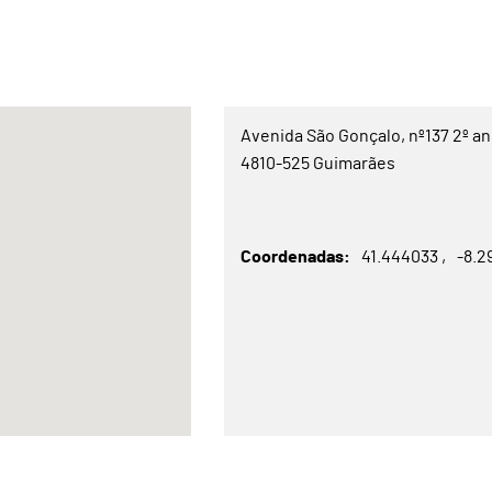
Avenida São Gonçalo, nº137 2º a
4810-525 Guimarães
Coordenadas
41.444033
-8.2