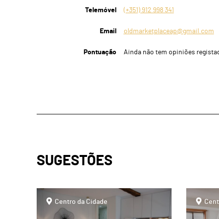
Telemóvel
(+351) 912 998 341
Email
oldmarketplaceap@gmail.com
Pontuação
Ainda não tem opiniões regista
SUGESTÕES
page
page
Centro da Cidade
Cent