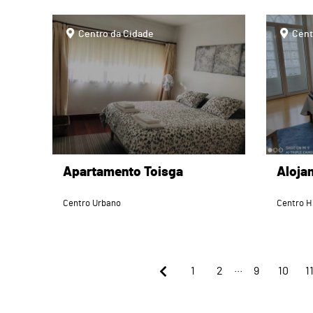
page
page
Centro da Cidade
Cent
Apartamento Toisga
Aloja
Centro Urbano
Centro H
...
1
2
9
10
1