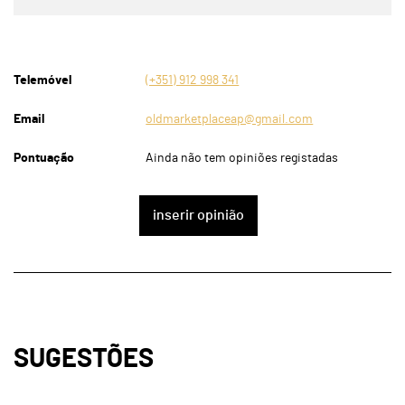
Telemóvel
(+351) 912 998 341
Email
oldmarketplaceap@gmail.com
Pontuação
Ainda não tem opiniões registadas
inserir opinião
SUGESTÕES