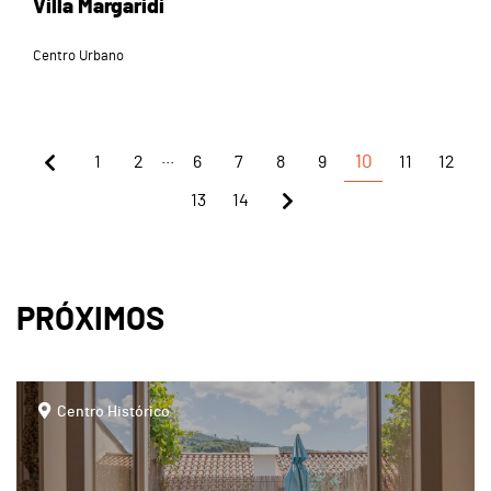
Villa Margaridi
Centro Urbano
...
1
2
6
7
8
9
10
11
12
13
14
PRÓXIMOS
page
Centro Histórico