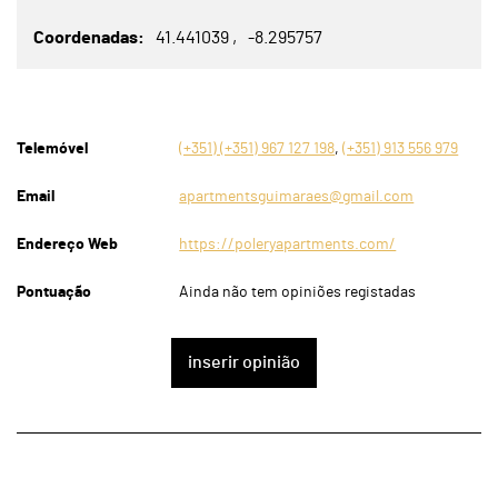
Coordenadas
41.441039
-8.295757
Telemóvel
(+351) (+351) 967 127 198
,
(+351) 913 556 979
Email
apartmentsguimaraes@gmail.com
Endereço Web
https://poleryapartments.com/
Pontuação
Ainda não tem opiniões registadas
inserir opinião