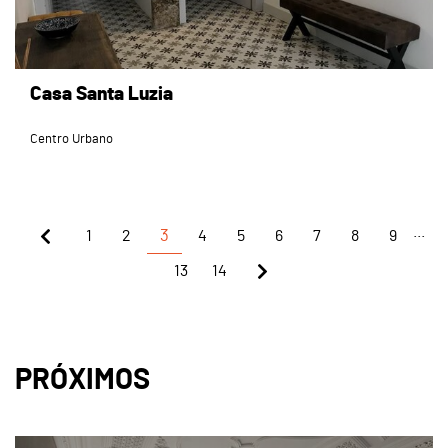
Casa Santa Luzia
Centro Urbano
...
1
2
3
4
5
6
7
8
9
13
14
PRÓXIMOS
page