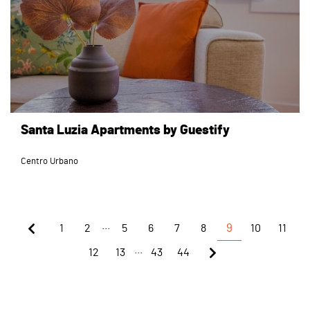
Santa Luzia Apartments by Guestify
Centro Urbano
...
1
2
5
6
7
8
9
10
11
...
12
13
43
44