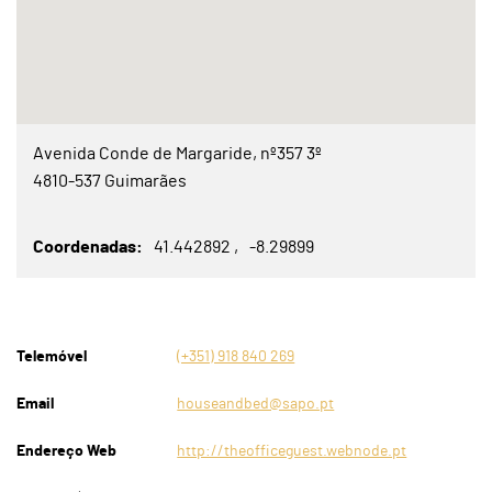
Avenida Conde de Margaride, nº357 3º
4810-537 Guimarães
Coordenadas
41.442892
-8.29899
Telemóvel
(+351) 918 840 269
Email
houseandbed@sapo.pt
Endereço Web
http://theofficeguest.webnode.pt