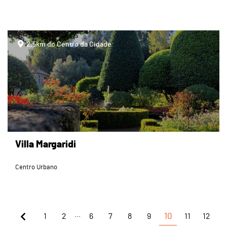
page
2,5km do Centro da Cidade
Villa Margaridi
Centro Urbano
...
1
2
6
7
8
9
10
11
12