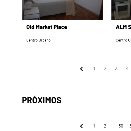
Old Market Place
ALM S
Centro Urbano
Centro U
1
2
3
4
PRÓXIMOS
...
1
2
36