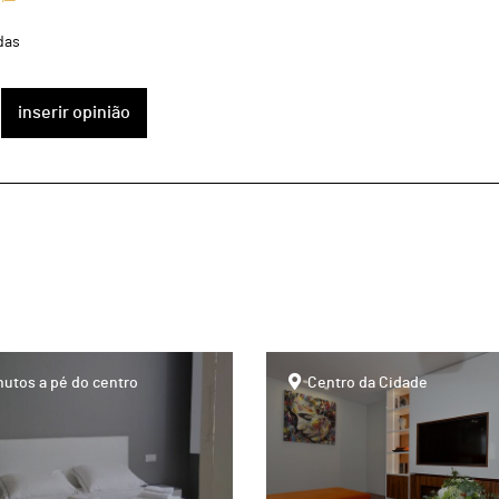
das
inserir opinião
page
nutos a pé do centro
Centro da Cidade