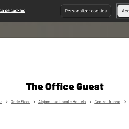
ica de cookies
.
Personalizar cookies
Ace
The Office Guest
ar
Onde Ficar
Alojamento Local e Hostels
Centro Urbano