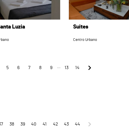
anta Luzia
Suites
rbano
Centro Urbano
...
5
6
7
8
9
13
14
37
38
39
40
41
42
43
44