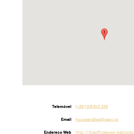
Telemóvel
(+351) 918 840 269
Email
houseandbed@sapo.pt
Endereço Web
http://theofficeguest.webnode