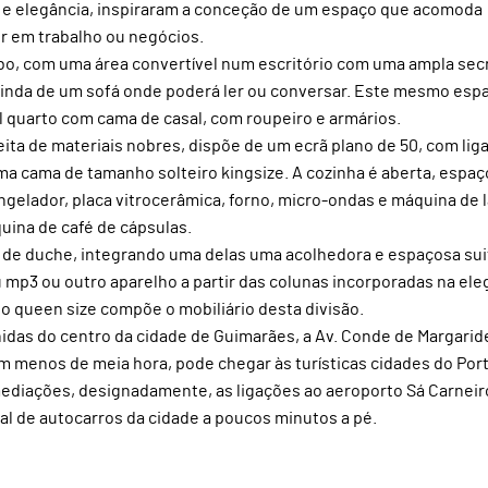
o e elegância, inspiraram a conceção de um espaço que acomoda
r em trabalho ou negócios.
cabo, com uma área convertível num escritório com uma ampla sec
 ainda de um sofá onde poderá ler ou conversar. Este mesmo esp
 quarto com cama de casal, com roupeiro e armários.
eita de materiais nobres, dispõe de um ecrã plano de 50, com lig
ma cama de tamanho solteiro kingsize. A cozinha é aberta, espaç
ngelador, placa vitrocerâmica, forno, micro-ondas e máquina de 
quina de café de cápsulas.
 de duche, integrando uma delas uma acolhedora e espaçosa sui
 mp3 ou outro aparelho a partir das colunas incorporadas na ele
 queen size compõe o mobiliário desta divisão.
nidas do centro da cidade de Guimarães, a Av. Conde de Margaride
 menos de meia hora, pode chegar às turísticas cidades do Por
mediações, designadamente, as ligações ao aeroporto Sá Carneir
al de autocarros da cidade a poucos minutos a pé.