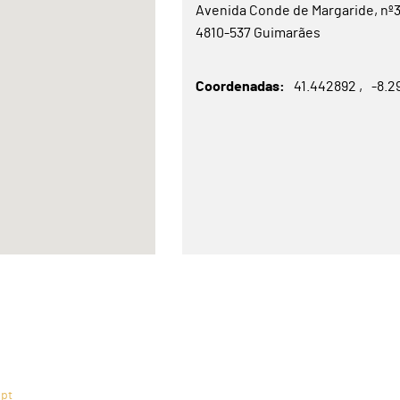
Avenida Conde de Margaride, nº3
4810-537 Guimarães
Coordenadas
41.442892
-8.2
.pt