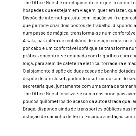
The Office Guest é um alojamento em que, o confort
hóspedes que estejam em viagem, quer em lazer, que
Dispõe de internet gratuita com ligação wi-fi e por 
que permite criar dois postos de trabalho, dispondo
num passe de mágica, transforma-se num confortável
A sala, para além de mobiliário de design moderno e f
por cabo e um confortável sofá que se transforma nu
prática, encontra-se equipada com frigorífico com co
loiça, para além de cafeteira elétrica, torradeira e má
O alojamento dispõe de duas casas de banho dotadas
dispõe de um closet, podendo usufruir do som do seu
secretária que, juntamente com uma cama de tamanho
The Office Guest localiza-se numa das principais ave
poucos quilómetros do acesso da autoestrada que, em
Braga, dispondo ainda de transportes públicos nas i
estação de caminho de ferro. Ficando a estação centr