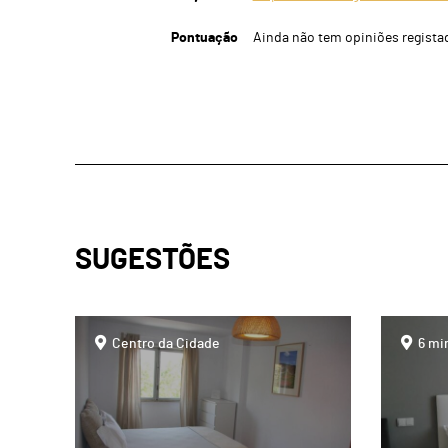
Pontuação
Ainda não tem opiniões regista
SUGESTÕES
page
page
Centro da Cidade
6 mi