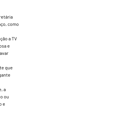
retária
aço, como
ação a TV
osa e
lavar
te que
gante
, a
to ou
o e