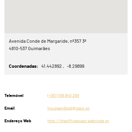
Avenida Conde de Margaride, nº357 3º
4810-537 Guimarães
Coordenadas
41.442892
-8.29899
Telemóvel
(+351) 918 840 269
Email
houseandbed@sapo.pt
Endereço Web
http://theofficeguest.webnode.pt