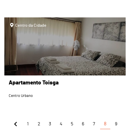
page
Centro da Cidade
Apartamento Toisga
Centro Urbano
1
2
3
4
5
6
7
8
9