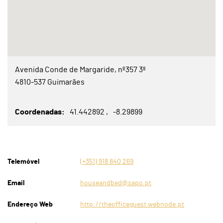
Avenida Conde de Margaride, nº357 3º
4810-537 Guimarães
Coordenadas
41.442892
-8.29899
Telemóvel
(+351) 918 840 269
Email
houseandbed@sapo.pt
Endereço Web
http://theofficeguest.webnode.pt