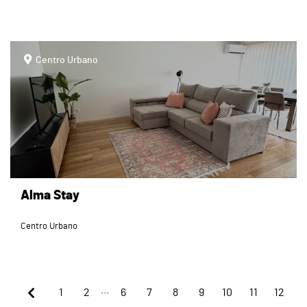
page
Centro Urbano
Alma Stay
Centro Urbano
...
1
2
6
7
8
9
10
11
12