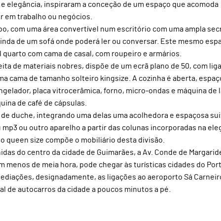
o e elegância, inspiraram a conceção de um espaço que acomoda
r em trabalho ou negócios.
cabo, com uma área convertível num escritório com uma ampla sec
 ainda de um sofá onde poderá ler ou conversar. Este mesmo esp
 quarto com cama de casal, com roupeiro e armários.
eita de materiais nobres, dispõe de um ecrã plano de 50, com lig
ma cama de tamanho solteiro kingsize. A cozinha é aberta, espaç
ngelador, placa vitrocerâmica, forno, micro-ondas e máquina de 
quina de café de cápsulas.
 de duche, integrando uma delas uma acolhedora e espaçosa sui
 mp3 ou outro aparelho a partir das colunas incorporadas na ele
 queen size compõe o mobiliário desta divisão.
nidas do centro da cidade de Guimarães, a Av. Conde de Margaride
 menos de meia hora, pode chegar às turísticas cidades do Por
mediações, designadamente, as ligações ao aeroporto Sá Carneir
al de autocarros da cidade a poucos minutos a pé.