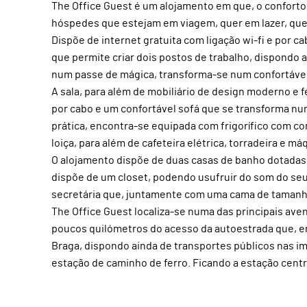
The Office Guest é um alojamento em que, o confort
hóspedes que estejam em viagem, quer em lazer, que
Dispõe de internet gratuita com ligação wi-fi e por 
que permite criar dois postos de trabalho, dispondo
num passe de mágica, transforma-se num confortável
A sala, para além de mobiliário de design moderno e f
por cabo e um confortável sofá que se transforma nu
prática, encontra-se equipada com frigorífico com co
loiça, para além de cafeteira elétrica, torradeira e má
O alojamento dispõe de duas casas de banho dotadas
dispõe de um closet, podendo usufruir do som do seu
secretária que, juntamente com uma cama de tamanho
The Office Guest localiza-se numa das principais ave
poucos quilómetros do acesso da autoestrada que, em
Braga, dispondo ainda de transportes públicos nas i
estação de caminho de ferro. Ficando a estação centr