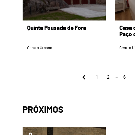
Quinta Pousada de Fora
Casa 
Paço 
Centro Urbano
Centro U
...
1
2
6
PRÓXIMOS