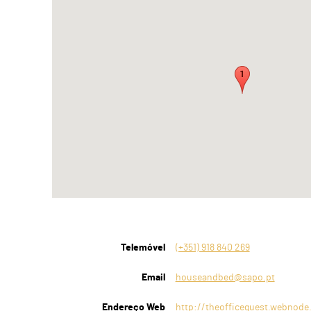
Telemóvel
(+351) 918 840 269
Email
houseandbed@sapo.pt
Endereço Web
http://theofficeguest.webnode