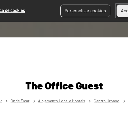
ica de cookies
.
Personalizar cookies
Ace
The Office Guest
ar
Onde Ficar
Alojamento Local e Hostels
Centro Urbano