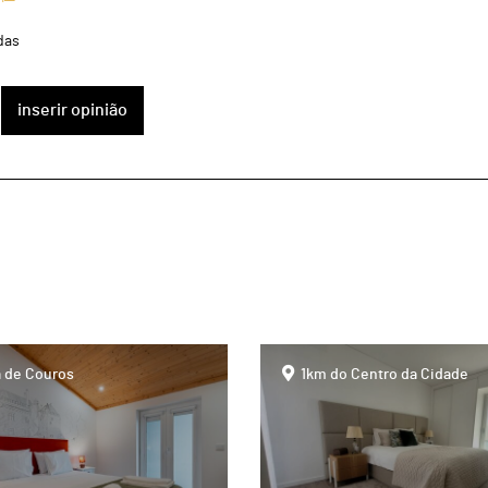
das
inserir opinião
page
 de Couros
1km do Centro da Cidade