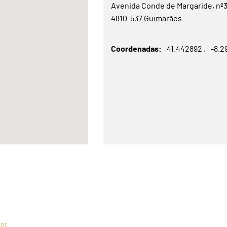
Avenida Conde de Margaride, nº3
4810-537 Guimarães
Coordenadas
41.442892
-8.2
.pt