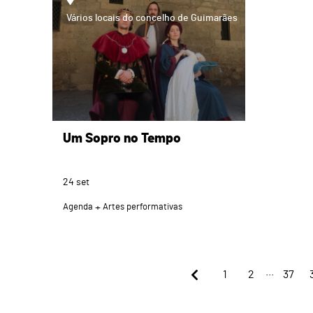
Vários locais do concelho de Guimarães
Um Sopro no Tempo
24
set
Agenda
Artes performativas
...
1
2
37