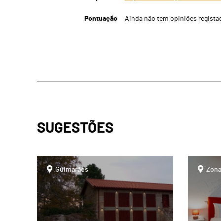
Pontuação
Ainda não tem opiniões regista
SUGESTÕES
page
page
Guimarães
Zona