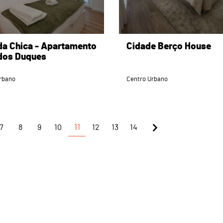
da Chica - Apartamento
Cidade Berço House
dos Duques
rbano
Centro Urbano
7
8
9
10
11
12
13
14