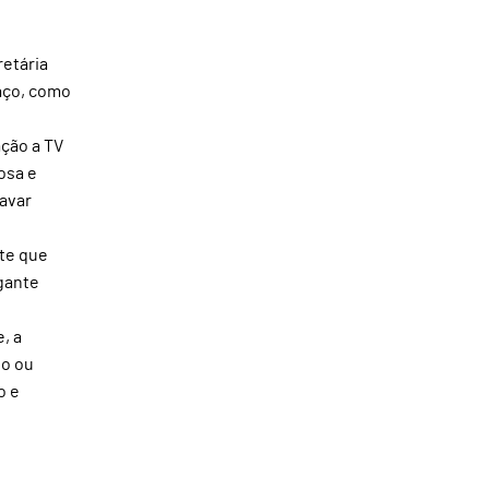
retária
aço, como
ação a TV
osa e
lavar
te que
gante
, a
to ou
o e