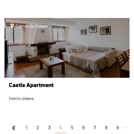
page
Centro da Cidade
Castle Apartment
Centro Urbano
...
1
2
3
4
5
6
7
8
9