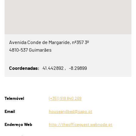
Avenida Conde de Margaride, nº357 3º
4810-537 Guimarães
Coordenadas
41.442892
-8.29899
Telemóvel
(+351) 918 840 269
Email
houseandbed@sapo.pt
Endereço Web
http://theofficeguest.webnode.pt