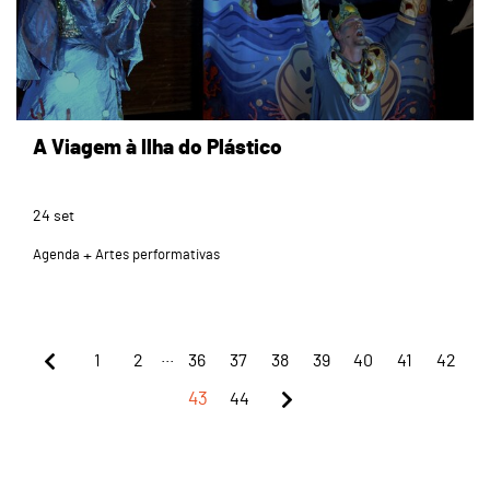
A Viagem à Ilha do Plástico
24
set
Agenda
Artes performativas
...
1
2
36
37
38
39
40
41
42
43
44