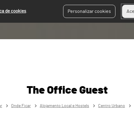
ica de cookies
.
Personalizar cookies
Ace
The Office Guest
ar
Onde Ficar
Alojamento Local e Hostels
Centro Urbano