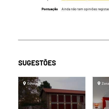
Pontuação
Ainda não tem opiniões regista
SUGESTÕES
page
page
Guimarães
Zona