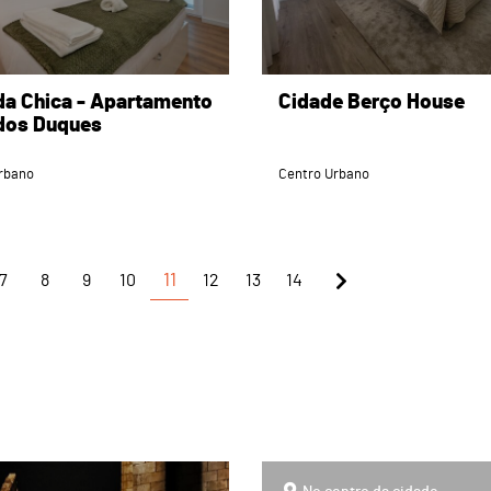
da Chica - Apartamento
Cidade Berço House
dos Duques
rbano
Centro Urbano
7
8
9
10
11
12
13
14
page