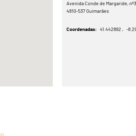
Avenida Conde de Margaride, nº3
4810-537 Guimarães
Coordenadas
41.442892
-8.2
.pt