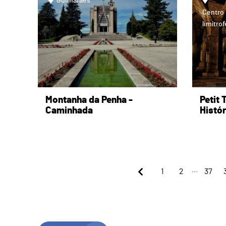
Guimarães
Centro 
limítro
Montanha da Penha -
Petit 
Caminhada
Histór
...
1
2
37