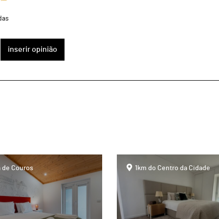
das
inserir opinião
page
 de Couros
1km do Centro da Cidade