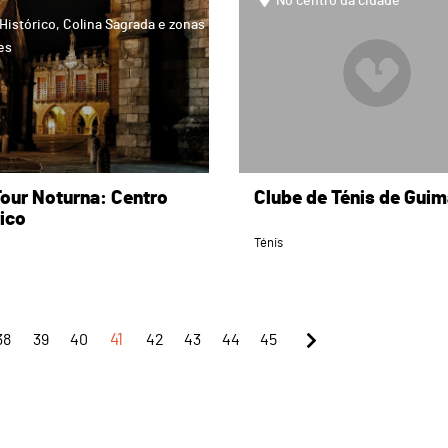
No centro da cidade
Histórico, Colina Sagrada e zonas
fes
Tour Noturna: Centro
Clube de Ténis de Gui
ico
Ténis
38
39
40
41
42
43
44
45