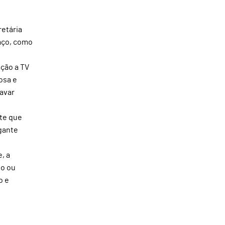
retária
aço, como
ação a TV
osa e
lavar
te que
gante
, a
to ou
o e