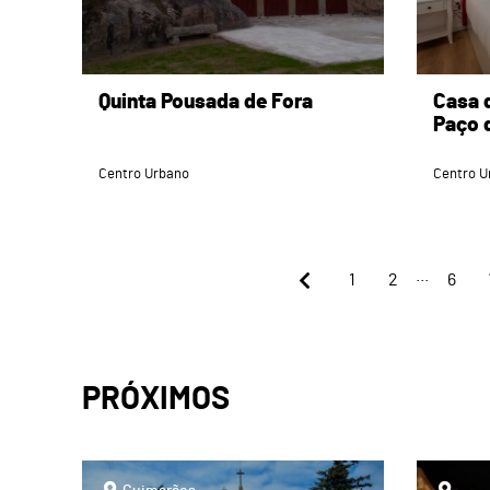
Quinta Pousada de Fora
Casa 
Paço 
Centro Urbano
Centro U
...
1
2
6
PRÓXIMOS
page
page