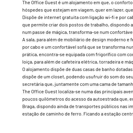
The Office Guest é um alojamento em que, o confort
hóspedes que estejam em viagem, quer em lazer, que
Dispõe de internet gratuita com ligação wi-fi e por 
que permite criar dois postos de trabalho, dispondo
num passe de mágica, transforma-se num confortável
A sala, para além de mobiliário de design moderno e f
por cabo e um confortável sofá que se transforma nu
prática, encontra-se equipada com frigorífico com co
loiça, para além de cafeteira elétrica, torradeira e má
O alojamento dispõe de duas casas de banho dotadas
dispõe de um closet, podendo usufruir do som do seu
secretária que, juntamente com uma cama de tamanho
The Office Guest localiza-se numa das principais ave
poucos quilómetros do acesso da autoestrada que, em
Braga, dispondo ainda de transportes públicos nas i
estação de caminho de ferro. Ficando a estação centr