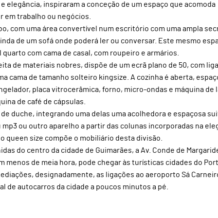
o e elegância, inspiraram a conceção de um espaço que acomoda
r em trabalho ou negócios.
cabo, com uma área convertível num escritório com uma ampla sec
 ainda de um sofá onde poderá ler ou conversar. Este mesmo esp
 quarto com cama de casal, com roupeiro e armários.
eita de materiais nobres, dispõe de um ecrã plano de 50, com lig
ma cama de tamanho solteiro kingsize. A cozinha é aberta, espaç
ngelador, placa vitrocerâmica, forno, micro-ondas e máquina de 
quina de café de cápsulas.
 de duche, integrando uma delas uma acolhedora e espaçosa sui
 mp3 ou outro aparelho a partir das colunas incorporadas na ele
 queen size compõe o mobiliário desta divisão.
nidas do centro da cidade de Guimarães, a Av. Conde de Margaride
 menos de meia hora, pode chegar às turísticas cidades do Por
mediações, designadamente, as ligações ao aeroporto Sá Carneir
al de autocarros da cidade a poucos minutos a pé.