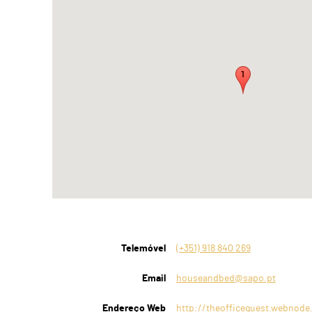
Telemóvel
(+351) 918 840 269
Email
houseandbed@sapo.pt
Endereço Web
http://theofficeguest.webnode