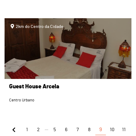
page
2km do Centro da Cidade
Guest House Arcela
Centro Urbano
...
1
2
5
6
7
8
9
10
11