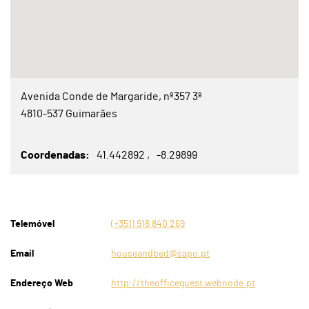
Avenida Conde de Margaride, nº357 3º
4810-537 Guimarães
Coordenadas
41.442892
-8.29899
Telemóvel
(+351) 918 840 269
Email
houseandbed@sapo.pt
Endereço Web
http://theofficeguest.webnode.pt