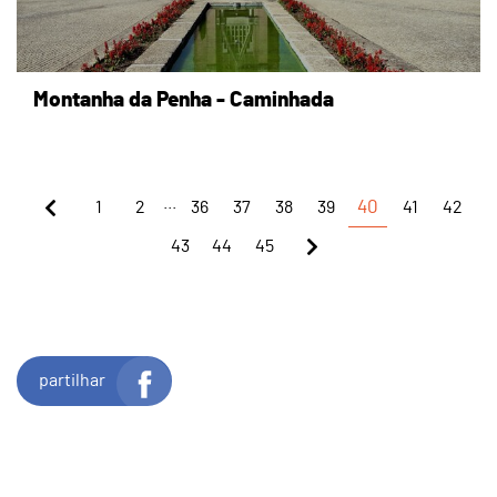
Montanha da Penha - Caminhada
...
1
2
36
37
38
39
40
41
42
43
44
45
partilhar